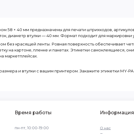
 58 × 40 мм предназначены для печати штрихкодов, артикулов, 
ок, диаметр втулки — 40 мм. Формат подходит для маркировки у
 без красящей ленты. Ровная поверхность обеспечивает четко
ку на картоне, пленке и пакетах. Этикетки самоклеящиеся, они
на маркетплейсах.
азмера и втулки с вашим принтером. Закажите этикетки MY-PAC
Время работы
Информация
пн-пт, 10:00-19:00
О нас