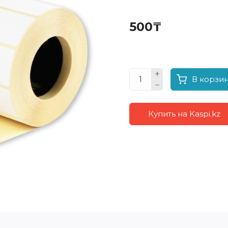
500₸
В корзи
Купить на Kaspi.kz