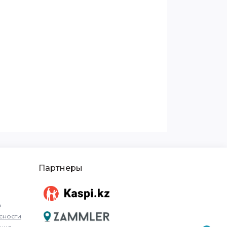
Партнеры
а
сности