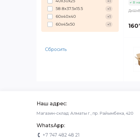
40х30х25
+1
В н
58.8х37.5х15.5
+1
ДхШхВ 
60х40х40
+1
60х45х50
+1
160
Сбросить
Наш адрес:
Магазин-склад: Алматы г., пр. Райымбека, 420
WhatsApp:
+7 747 482 48 21