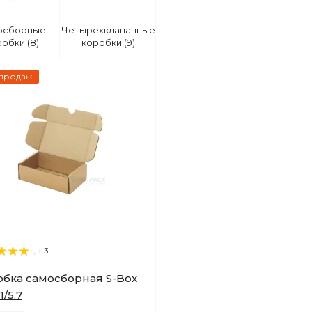
осборные
Четырехклапанные
обки (8)
коробки (9)
 продаж
3
бка самосборная S-Box
11/5.7