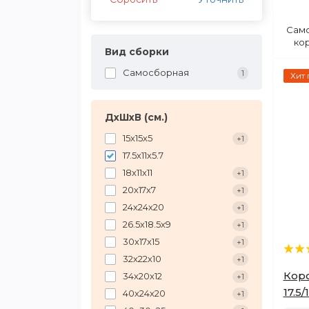
Сам
кор
Вид сборки
Самосборная
1
Хит
ДхШхВ (см.)
15х15х5
+1
17.5х11х5.7
18х11х11
+1
20х17х7
+1
24х24х20
+1
26.5х18.5х9
+1
30х17х15
+1
32х22х10
+1
Коро
34х20х12
+1
17.5/
40х24х20
+1