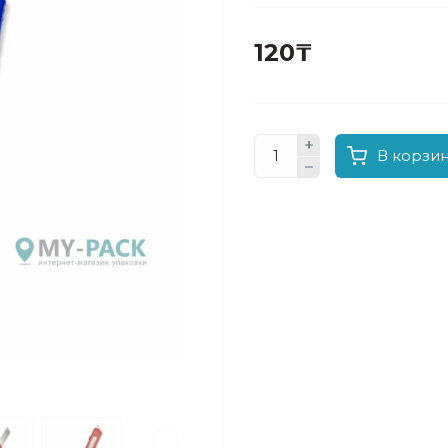
120₸
В корзи