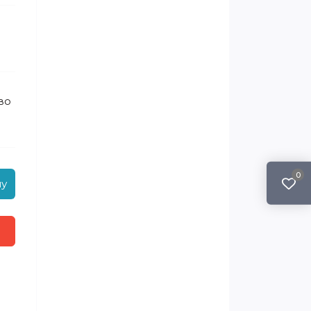
во
0
ну