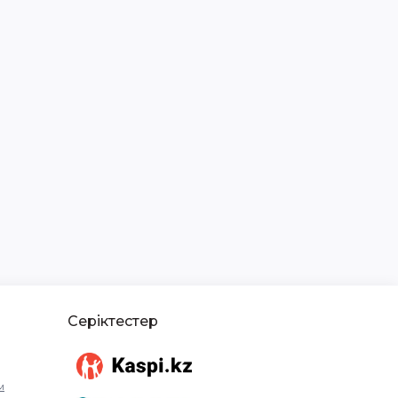
Серіктестер
м