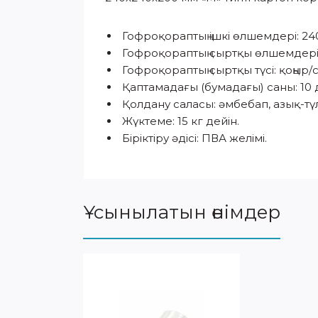
Гофроқораптың ішкі өлшемдері: 240
Гофроқораптың сыртқы өлшемдері: 
Гофроқораптың сыртқы түсі: қоңыр/
Қаптамадағы (бумадағы) саны: 10 
Қолдану саласы: әмбебап, азық-түл
Жүктеме: 15 кг дейін.
Біріктіру әдісі: ПВА желімі.
Ұсынылатын өнімдер