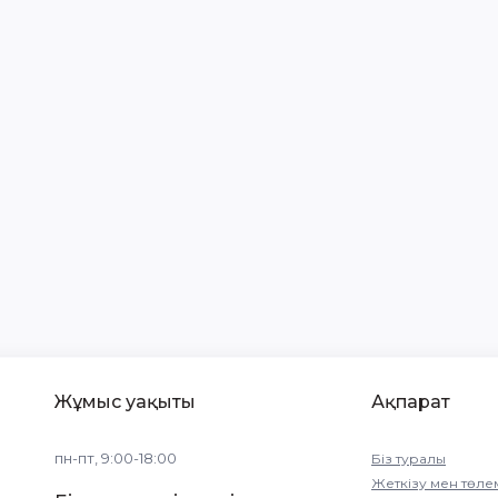
Жұмыс уақыты
Ақпарат
пн-пт, 9:00-18:00
Біз туралы
Жеткізу мен төле