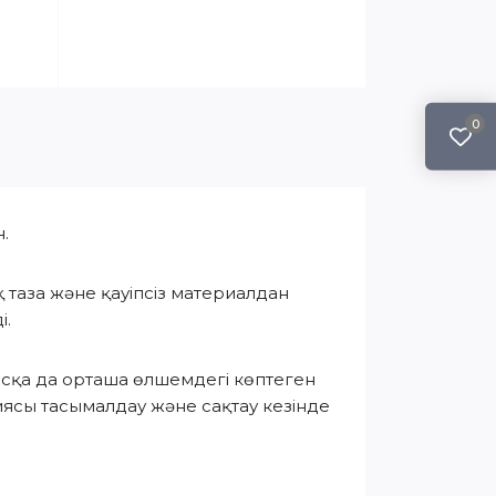
0
.
 таза және қауіпсіз материалдан
і.
сқа да орташа өлшемдегі көптеген
циясы тасымалдау және сақтау кезінде