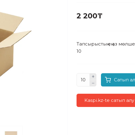
2 200₸
Тапсырыстың ең аз мөлше
10
Сатып а
Kaspi.kz-te сатып алу