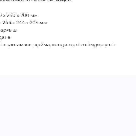
 х 240 х 200 мм.
244 х 244 х 205 мм.
сарғыш.
дана.
ік қаптамасы, қойма, кондитерлік өнімдер үшін.