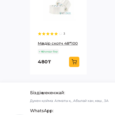
3
Мөлдір скотч 48*100
Қойымда бар
480₸
Біздің мекенжай:
Дүкен-қойма: Алматы қ., Абылай хан, көш., 3А
WhatsApp: