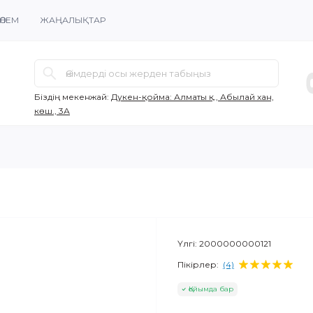
ӨЛЕМ
ЖАҢАЛЫҚТАР
Біздің мекенжай:
Дүкен-қойма: Алматы қ., Абылай хан,
көш., 3А
Үлгі:
2000000000121
Пікірлер:
(4)
Қойымда бар