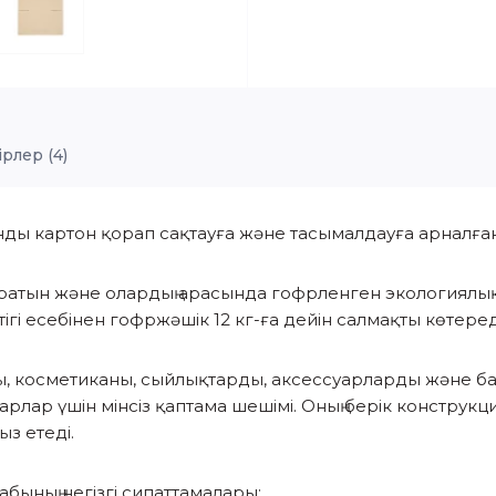
ірлер (4)
анды картон қорап сақтауға және тасымалдауға арналған
тұратын және олардың арасында гофрленген экологиялық
гі есебінен гофржәшік 12 кг-ға дейін салмақты көтеред
, косметиканы, сыйлықтарды, аксессуарларды және ба
уарлар үшін мінсіз қаптама шешімі. Оның берік конструк
ыз етеді.
абының негізгі сипаттамалары: