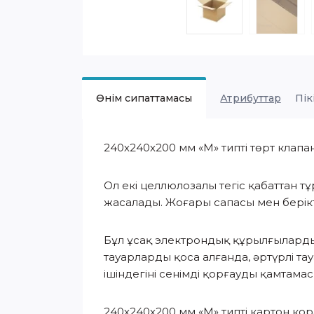
Өнім сипаттамасы
Атрибуттар
Пік
240х240х200 мм «M» типті төрт клап
Ол екі целлюлозалы тегіс қабаттан 
жасалады. Жоғары сапасы мен берікті
Бұл ұсақ электрондық құрылғыларды
тауарларды қоса алғанда, әртүрлі та
ішіндегіні сенімді қорғауды қамтамас
240х240х200 мм «M» типті картон кор