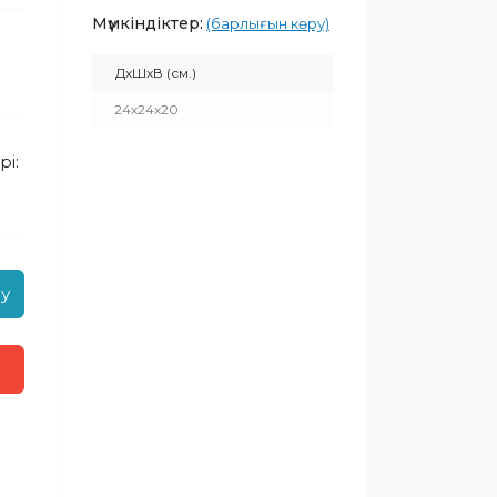
Мүмкіндіктер:
(барлығын көру)
ДхШхВ (см.)
24х24х20
рі:
лу