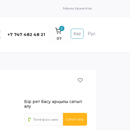
Менің тіркелгім
0
Kaz
Рус
+7 747 482 48 21
0₸
Бір рет басу арқылы сатып
алу
Сатып алу