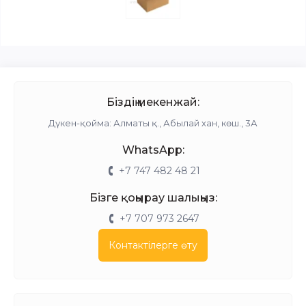
Біздің мекенжай:
Дүкен-қойма: Алматы қ., Абылай хан, көш., 3А
WhatsApp:
+7 747 482 48 21
Бізге қоңырау шалыңыз:
+7 707 973 2647
Контактілерге өту