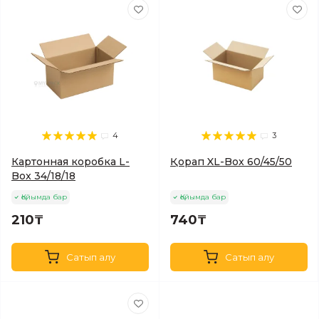
4
3
Картонная коробка L-
Қорап XL-Box 60/45/50
Box 34/18/18
Қойымда бар
Қойымда бар
210₸
740₸
Сатып алу
Сатып алу