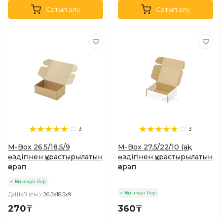
Сатып алу
Сатып алу
3
3
M-Box 26.5/18.5/9
M-Box 27.5/22/10 (ақ)
өздігінен құрастырылатын
өздігінен құрастырылатын
қорап
қорап
Қойымда бар
Қойымда бар
ДхШхВ (см.):
26,5х18,5х9
270₸
360₸