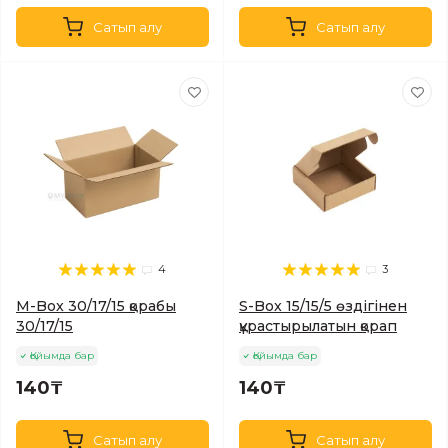
Сатып алу
Сатып алу
4
3
M-Box 30/17/15 қорабы
S-Box 15/15/5 өздігінен
30/17/15
құрастырылатын қорап
Қойымда бар
Қойымда бар
140₸
140₸
Сатып алу
Сатып алу