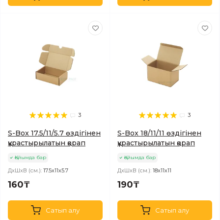
3
3
S-Box 17.5/11/5.7 өздігінен
S-Box 18/11/11 өздігінен
құрастырылатын қорап
құрастырылатын қорап
Қойымда бар
Қойымда бар
ДхШхВ (см.):
17.5х11х5.7
ДхШхВ (см.):
18х11х11
160₸
190₸
Сатып алу
Сатып алу