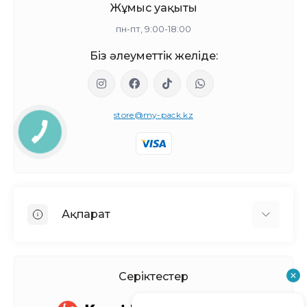
Жұмыс уақыты
пн-пт, 9:00-18:00
Біз әлеуметтік желіде:
store@my-pack.kz
Ақпарат
Біз туралы
Жеткізу мен төлем
Серіктестер
Политика Безопасности