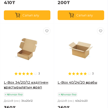
410₸
200₸
Сатып алу
Сатып алу
3
3
L-Box 34/20/12 өздігінен
L-Box 40/24/20 қорабы
құрастырылатын қорап
Қойымда бар
Қойымда бар
ДхШхВ (см.):
34х20х12
ДхШхВ (см.):
40х24х20
360₸
260₸