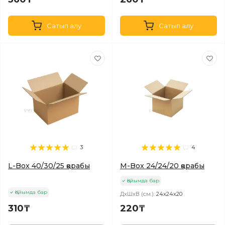
Сатып алу
Сатып алу
3
4
L-Box 40/30/25 қорабы
M-Box 24/24/20 қорабы
Қойымда бар
Қойымда бар
ДхШхВ (см.):
24х24х20
310₸
220₸