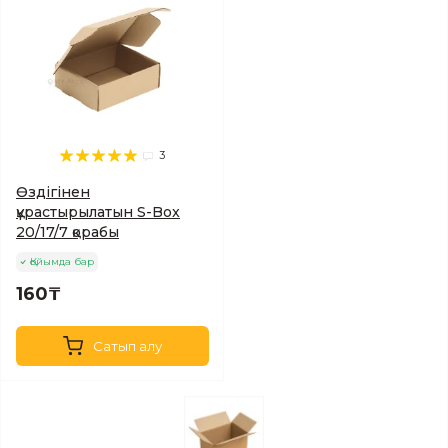
3
Өздігінен
құрастырылатын S-Box
20/17/7 қорабы
Қойымда бар
160₸
Сатып алу