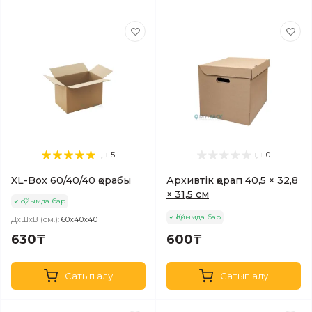
5
0
XL-Box 60/40/40 қорабы
Архивтік қорап 40,5 × 32,8
× 31,5 см
Қойымда бар
Қойымда бар
ДхШхВ (см.):
60х40х40
630₸
600₸
Сатып алу
Сатып алу