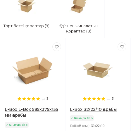
Төрт бетті қораптар (9)
Өздігінен жиналатын
қораптар (8)
3
3
L-Box L-Box 585х375х155
L-Box 32/22/10 қорабы
мм қорабы
Қойымда бар
Қойымда бар
ДхШхВ (см.):
32х22х10