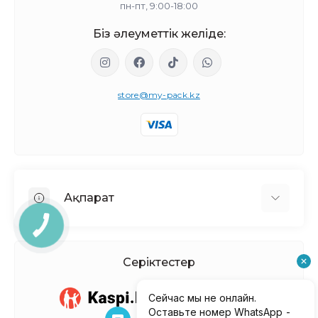
пн-пт, 9:00-18:00
Біз әлеуметтік желіде:
store@my-pack.kz
Ақпарат
КНОПКА
СВЯЗИ
Біз туралы
Жеткізу мен төлем
Серіктестер
Политика Безопасности
Келісімшарттың Шарттары
Контактілер