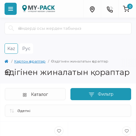
0
Kaz
Рус
Картон қораптар
Өздігінен жиналатын қораптар
Өздігінен жиналатын қораптар
Фильтр
Каталог