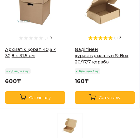
0
3
Архивтік қорап 40,5 ×
Өздігінен
32,8 × 31,5 см
құрастырылатын S-Box
20/17/7 қорабы
Қойымда бар
Қойымда бар
600₸
160₸
Сатып алу
Сатып алу