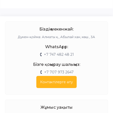
Біздің мекенжай:
Дүкен-қойма: Алматы қ., Абылай хан, көш., 3А
WhatsApp:
+7 747 482 48 21
Бізге қоңырау шалыңыз:
+7 707 973 2647
Контактілерге өту
Жұмыс уақыты