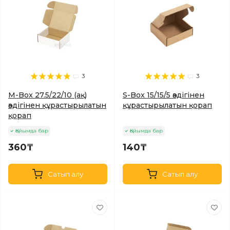
3
3
M-Box 27.5/22/10 (ақ)
S-Box 15/15/5 өздігінен
өздігінен құрастырылатын
құрастырылатын қорап
қорап
Қойымда бар
Қойымда бар
360₸
140₸
Сатып алу
Сатып алу