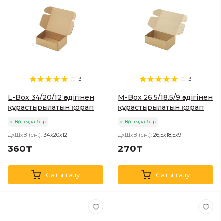
3
3
L-Box 34/20/12 өздігінен
M-Box 26.5/18.5/9 өздігінен
құрастырылатын қорап
құрастырылатын қорап
Қойымда бар
Қойымда бар
ДхШхВ (см.):
34х20х12
ДхШхВ (см.):
26,5х18,5х9
360₸
270₸
Сатып алу
Сатып алу