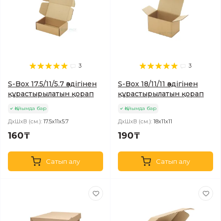
3
3
S-Box 17.5/11/5.7 өздігінен
S-Box 18/11/11 өздігінен
құрастырылатын қорап
құрастырылатын қорап
Қойымда бар
Қойымда бар
ДхШхВ (см.):
17.5х11х5.7
ДхШхВ (см.):
18х11х11
160₸
190₸
Сатып алу
Сатып алу