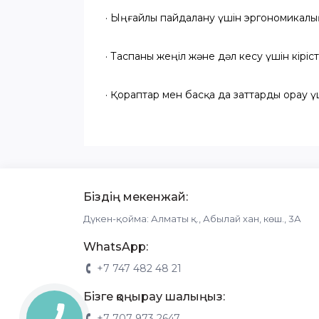
· Ыңғайлы пайдалану үшін эргономикалық
· Таспаны жеңіл және дәл кесу үшін кіріст
· Қораптар мен басқа да заттарды орау үш
Біздің мекенжай:
Дүкен-қойма: Алматы қ., Абылай хан, көш., 3А
WhatsApp:
+7 747 482 48 21
Бізге қоңырау шалыңыз:
+7 707 973 2647