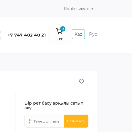
Менің тіркелгім
0
Kaz
Рус
+7 747 482 48 21
0₸
Бір рет басу арқылы сатып
алу
Сатып алу