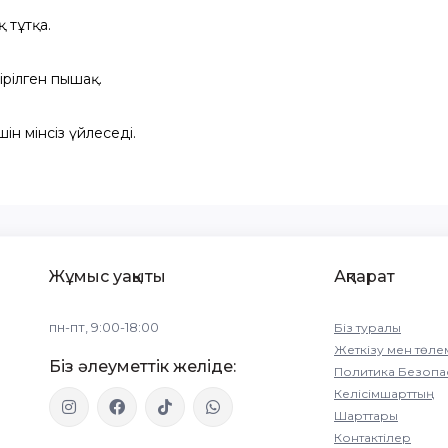
 тұтқа.
ірілген пышақ.
ін мінсіз үйлеседі.
Жұмыс уақыты
Ақпарат
пн-пт, 9:00-18:00
Біз туралы
Жеткізу мен төле
Біз әлеуметтік желіде:
Политика Безопа
Келісімшарттың
Шарттары
Контактілер