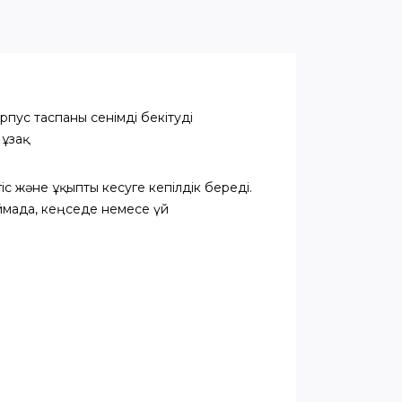
рпус таспаны сенімді бекітуді
 ұзақ
іс және ұқыпты кесуге кепілдік береді.
ймада, кеңседе немесе үй