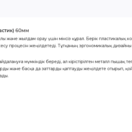
астик)
60мм
йлы және жылдам орау үшін мінсіз құрал. Берік пластикалық ко
 кесу процесін жеңілдетеді. Тұтқаның эргономикалық дизайны
далануға мүмкіндік береді, ал кірістірілген металл пышақ тег
рды және басқа да заттарды қаптауды жеңілдете отырып, қо
ады.