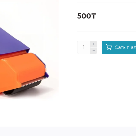
500₸
Сатып а