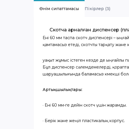
Өнім сипаттамасы
Пікірлер (3)
Скотчқа арналған диспенсер (пл
Ені 60 мм таспа скотч диспенсері – ыңға
қамтамасыз етеді, скотчты тарқату және
уақыт жұмыс істеген кезде де ыңғайлы пай
Бұл диспенсер сәлемдемелерді, қорапта
шаруашылығында баламасыз көмекші бол
Артықшылықтары:
· Ені 60 мм-ге дейін скотч үшін жарамды.
· Берік және жеңіл пластикалық корпус.