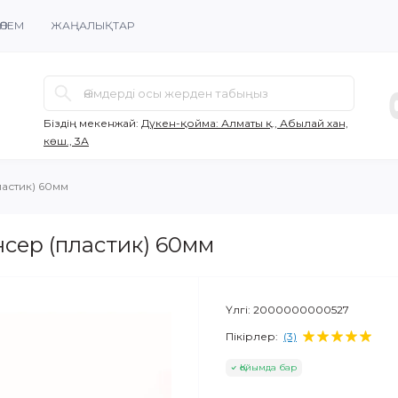
ӨЛЕМ
ЖАҢАЛЫҚТАР
Біздің мекенжай:
Дүкен-қойма: Алматы қ., Абылай хан,
көш., 3А
ластик) 60мм
нсер (пластик) 60мм
Үлгі:
2000000000527
Пікірлер:
(3)
Қойымда бар