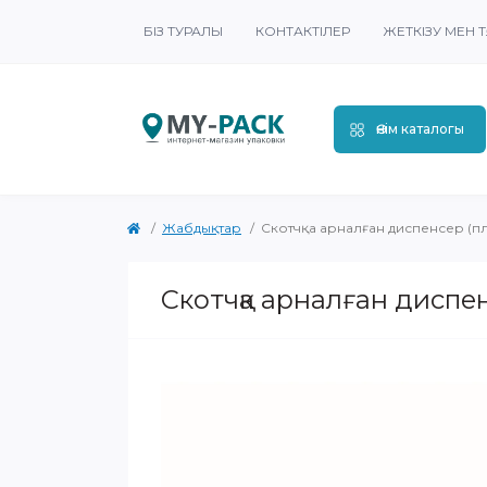
БІЗ ТУРАЛЫ
КОНТАКТІЛЕР
ЖЕТКІЗУ МЕН Т
Өнім каталогы
Жабдықтар
Скотчқа арналған диспенсер (п
Скотчқа арналған диспе