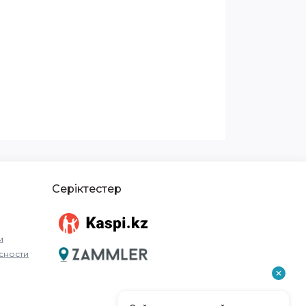
Серіктестер
м
сности