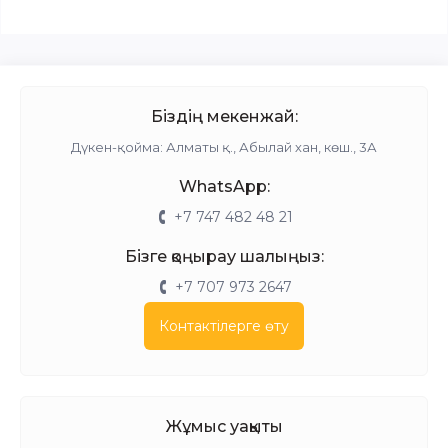
Біздің мекенжай:
Дүкен-қойма: Алматы қ., Абылай хан, көш., 3А
WhatsApp:
+7 747 482 48 21
Бізге қоңырау шалыңыз:
+7 707 973 2647
Контактілерге өту
Жұмыс уақыты