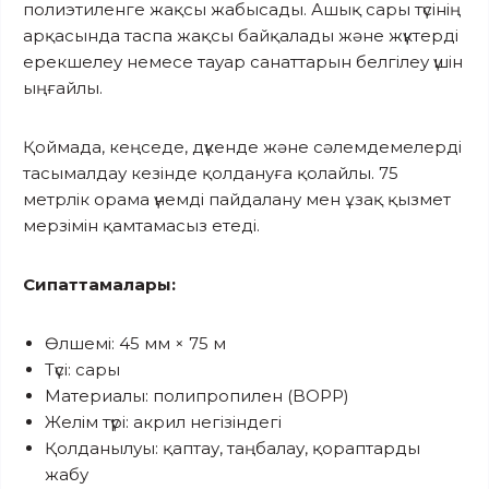
полиэтиленге жақсы жабысады. Ашық сары түсінің
арқасында таспа жақсы байқалады және жүктерді
ерекшелеу немесе тауар санаттарын белгілеу үшін
ыңғайлы.
Қоймада, кеңседе, дүкенде және сәлемдемелерді
тасымалдау кезінде қолдануға қолайлы. 75
метрлік орама үнемді пайдалану мен ұзақ қызмет
мерзімін қамтамасыз етеді.
Сипаттамалары:
Өлшемі: 45 мм × 75 м
Түсі: сары
Материалы: полипропилен (BOPP)
Желім түрі: акрил негізіндегі
Қолданылуы: қаптау, таңбалау, қораптарды
жабу