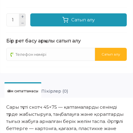
Сатып алу
Бір рет басу арқылы сатып алу
Сатып алу
Пікірлер (0)
Өнім сипаттамасы
Сары түсті скотч 45×75 — қаптамаларды сенімді
түрде жабыстыруға, таңбалауға және қораптарды
тығыз жабуға арналған берік желім таспа. Әртүрлі
беттерге — картонға, қағазға, пластикке және