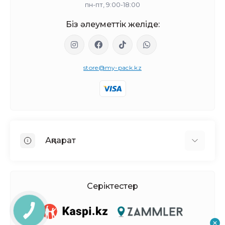
пн-пт, 9:00-18:00
Біз әлеуметтік желіде:
store@my-pack.kz
Ақпарат
Біз туралы
Жеткізу мен төлем
Серіктестер
Политика Безопасности
Келісімшарттың Шарттары
КНОПКА
СВЯЗИ
Контактілер