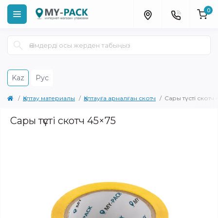
0
Kaz
Рус
Қаптау материалы
Қаптауға арналған скотч
Сары түсті скотч 
Сары түсті скотч 45×75