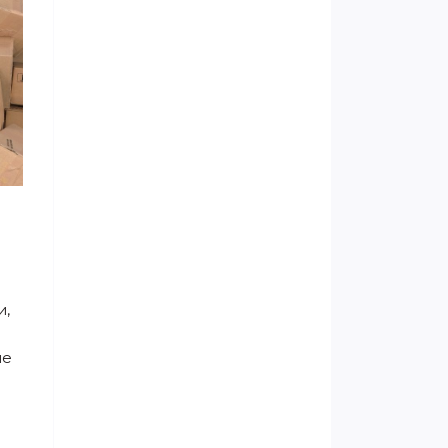
и,
ие