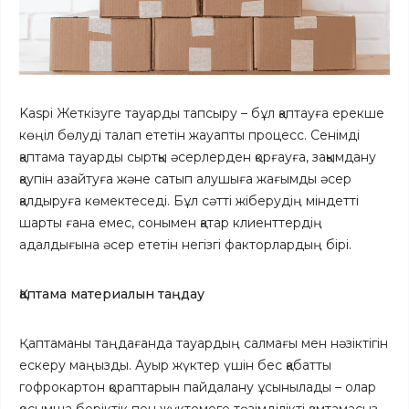
Kaspi Жеткізуге тауарды тапсыру – бұл қаптауға ерекше
көңіл бөлуді талап ететін жауапты процесс. Сенімді
қаптама тауарды сыртқы әсерлерден қорғауға, зақымдану
қаупін азайтуға және сатып алушыға жағымды әсер
қалдыруға көмектеседі. Бұл сәтті жіберудің міндетті
шарты ғана емес, сонымен қатар клиенттердің
адалдығына әсер ететін негізгі факторлардың бірі.
Қаптама материалын таңдау
Қаптаманы таңдағанда тауардың салмағы мен нәзіктігін
ескеру маңызды. Ауыр жүктер үшін бес қабатты
гофрокартон қораптарын пайдалану ұсынылады – олар