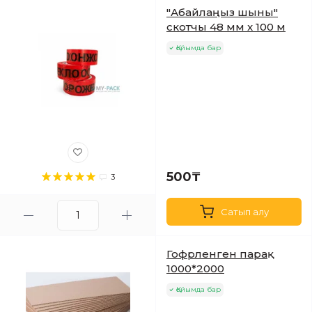
"Абайлаңыз шыны"
скотчы 48 мм x 100 м
Қойымда бар
500₸
3
Сатып алу
Гофрленген парақ
1000*2000
Қойымда бар