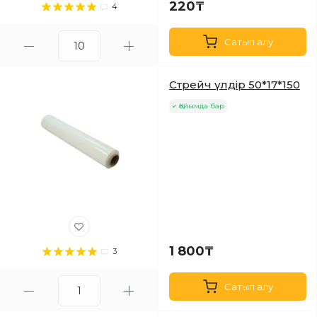
220₸
4
Сатып алу
Стрейч үлдір 50*17*150
Қойымда бар
1 800₸
3
Сатып алу