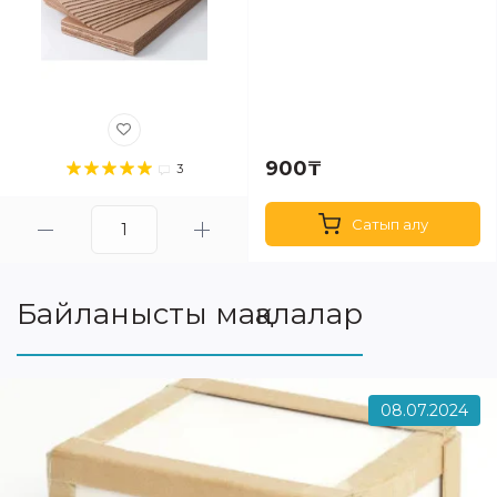
900₸
3
Сатып алу
Байланысты мақалалар
08.07.2024