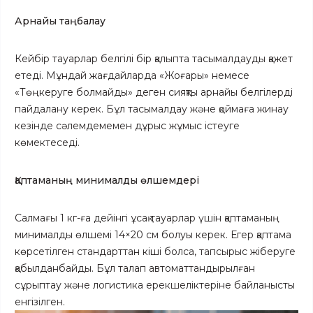
Арнайы таңбалау
Кейбір тауарлар белгілі бір қалыпта тасымалдауды қажет
етеді. Мұндай жағдайларда «Жоғары» немесе
«Төңкеруге болмайды» деген сияқты арнайы белгілерді
пайдалану керек. Бұл тасымалдау және қоймаға жинау
кезінде сәлемдемемен дұрыс жұмыс істеуге
көмектеседі.
Қаптаманың минималды өлшемдері
Салмағы 1 кг-ға дейінгі ұсақ тауарлар үшін қаптаманың
минималды өлшемі 14×20 см болуы керек. Егер қаптама
көрсетілген стандарттан кіші болса, тапсырыс жіберуге
қабылданбайды. Бұл талап автоматтандырылған
сұрыптау және логистика ерекшеліктеріне байланысты
енгізілген.