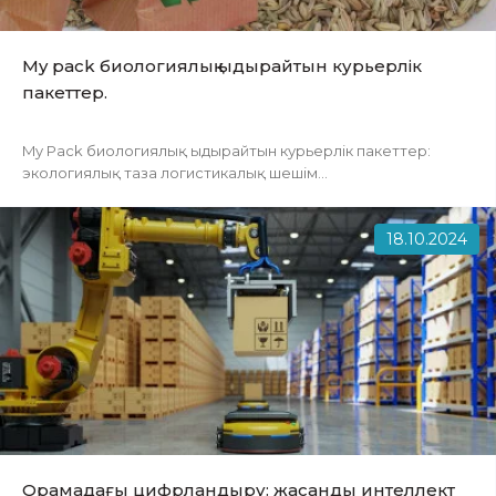
My pack биологиялық ыдырайтын курьерлік
пакеттер.
My Pack биологиялық ыдырайтын курьерлік пакеттер:
экологиялық таза логистикалық шешім...
18.10.2024
Орамадағы цифрландыру: жасанды интеллект