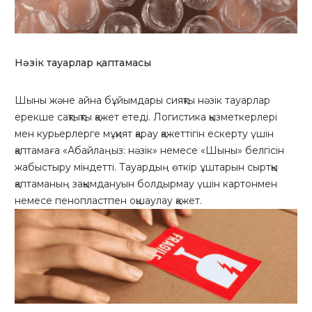
Нәзік тауарлар қаптамасы
Шыны және айна бұйымдары сияқты нәзік тауарлар
ерекше сақтықты қажет етеді. Логистика қызметкерлері
мен курьерлерге мұқият қарау қажеттігін ескерту үшін
қаптамаға «Абайлаңыз: нәзік» немесе «Шыны» белгісін
жабыстыру міндетті. Тауардың өткір ұштарын сыртқы
қаптаманың зақымдануын болдырмау үшін картонмен
немесе пенопластпен оқшаулау қажет.