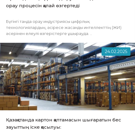
орау процесін қалай өзгертеді
Бүгінгі таңда орау индустриясы цифрлық
технологиялардың, әсіресе жасанды интеллекттің (ЖИ)
әсерінен елеулі өзгерістерге ұшырауда. ..
24.02.2025
Қазақстанда картон қаптамасын шығаратын бес
зауыттың іске қосылуы: