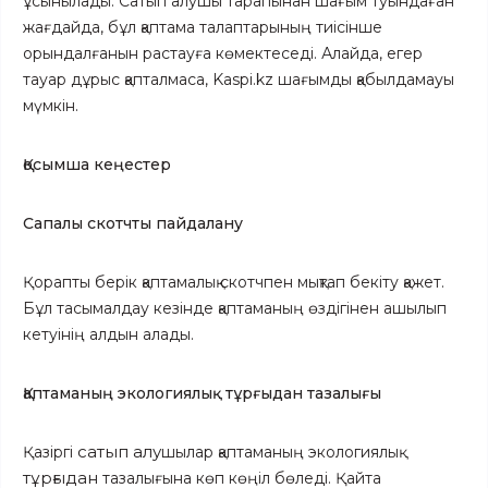
ұсынылады. Сатып алушы тарапынан шағым туындаған
жағдайда, бұл қаптама талаптарының тиісінше
орындалғанын растауға көмектеседі.
Алайда, егер
тауар дұрыс қапталмаса, Kaspi.kz шағымды қабылдамауы
.
мүмкін
Қосымша кеңестер
Сапалы скотчты пайдалану
Қорапты берік қаптамалық скотчпен мықтап бекіту қажет.
Бұл тасымалдау кезінде қаптаманың өздігінен ашылып
кетуінің алдын алады.
Қаптаманың экологиялық
тұрғыдан
тазалығы
сатып алу
Қазіргі
шылар қаптаманың экологиялық
тұрғыдан
тазалығына көп көңіл бөледі. Қайта