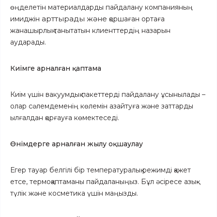
өңделетін материалдарды пайдалану компанияның
арттырады және
имиджін
қоршаған ортаға
жанашырлық танытатын клиенттердің назарын
аударады.
Киімге арналған қаптама
Киім үшін вакуумдық пакеттерді пайдалану ұсынылады –
олар сәлемдеменің көлемін азайтуға және заттарды
ылғалдан қорғауға көмектеседі.
Өнімдерге арналған жылу оқшаулау
Егер тауар белгілі бір температуралық режимді қажет
етсе, термоқаптаманы пайдаланыңыз. Бұл әсіресе азық-
түлік және косметика үшін маңызды.