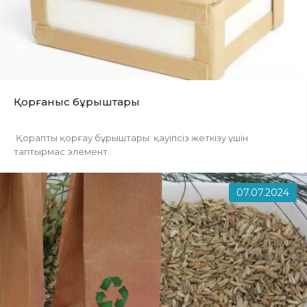
Қорғаныс бұрыштары
Қорапты қорғау бұрыштары: қауіпсіз жеткізу үшін
таптырмас элемент..
07.07.2024