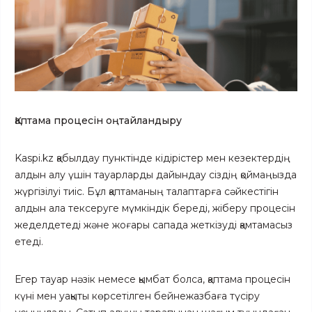
Қаптама процесін оңтайландыру
Kaspi.kz қабылдау пунктінде кідірістер мен кезектердің
алдын алу үшін тауарларды дайындау сіздің қоймаңызда
жүргізілуі тиіс. Бұл қаптаманың талаптарға сәйкестігін
алдын ала тексеруге мүмкіндік береді, жіберу процесін
жеделдетеді және жоғары сапада жеткізуді қамтамасыз
етеді.
Егер тауар нәзік немесе қымбат болса, қаптама процесін
күні мен уақыты көрсетілген бейнежазбаға түсіру