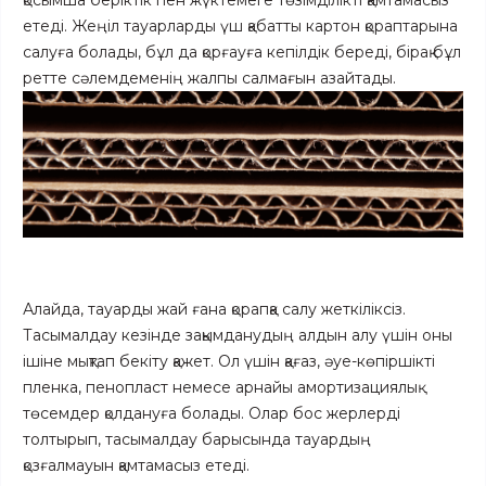
қосымша беріктік пен жүктемеге төзімділікті қамтамасыз
етеді. Жеңіл тауарларды үш қабатты картон қораптарына
салуға болады, бұл да қорғауға кепілдік береді, бірақ бұл
ретте сәлемдеменің жалпы салмағын азайтады.
Алайда, тауарды жай ғана қорапқа салу жеткіліксіз.
Тасымалдау кезінде зақымданудың алдын алу үшін оны
ішіне мықтап бекіту қажет. Ол үшін қағаз, әуе-көпіршікті
пленка, пенопласт немесе арнайы амортизациялық
төсемдер қолдануға болады. Олар бос жерлерді
толтырып, тасымалдау барысында тауардың
қозғалмауын қамтамасыз етеді.