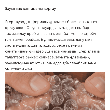
Зауыттық қаптаманы қорғау
Егер тауардың фирмалық қаптамасы болса, оны қосымша
қорғау қажет. Ол үшін тауарды тығыздағышы бар
тасымалдау қорабына салып, екі қабат мөлдір стрейч-
пленкамен орайды. Бұл ықтималды зақымдану мен
ластанудың алдын алады, әсіресе премиум
санатындағы өнімдер үшін аса маңызды. Егер қаптама
талаптарға сәйкес келмесе, зауыттық қаптаманың
зақымдануына қатысты шағымдар қабылданбайтынын
ұмытпаған жөн.