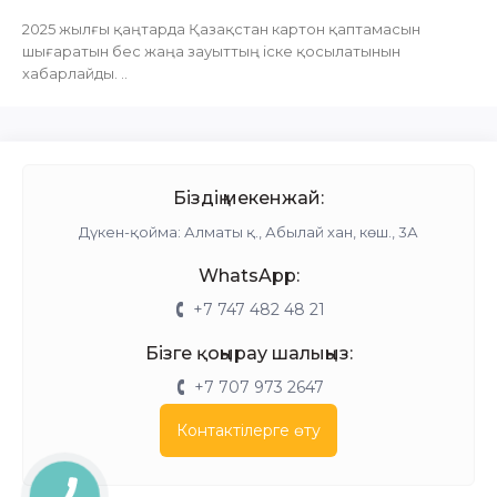
2025 жылғы қаңтарда Қазақстан картон қаптамасын
шығаратын бес жаңа зауыттың іске қосылатынын
хабарлайды. ..
Біздің мекенжай:
Дүкен-қойма: Алматы қ., Абылай хан, көш., 3А
WhatsApp:
+7 747 482 48 21
Бізге қоңырау шалыңыз:
+7 707 973 2647
Контактілерге өту