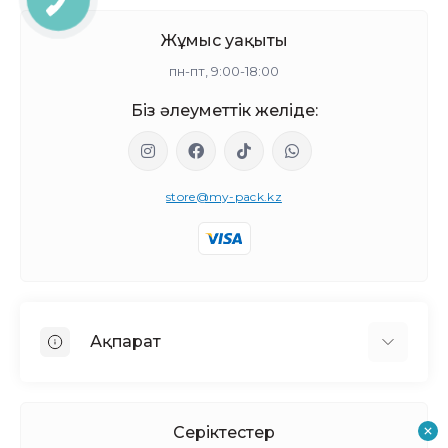
Жұмыс уақыты
пн-пт, 9:00-18:00
Біз әлеуметтік желіде:
store@my-pack.kz
Ақпарат
Біз туралы
Жеткізу мен төлем
Серіктестер