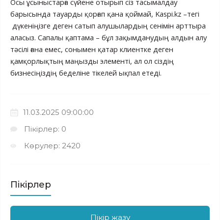
Осы ұсыныстарға сүйене отырып сіз тасымалдау
барысында тауарды қорғап қана қоймай, Kaspi.kz –тегі
дүкеніңізге деген сатып алушылардың сенімін арттыра
аласыз. Сапалы қаптама – бұл зақымданудың алдын алу
тәсілі ғана емес, сонымен қатар клиентке деген
қамқорлықтың маңызды элементі, ал ол сіздің
бизнесіңіздің беделіне тікелей ықпал етеді.
11.03.2025 09:00:00
Пікірлер: 0
Көрулер: 2420
Пікірлер
Пікір жазу